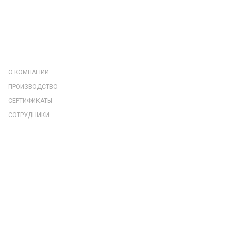
КОМПАНИЯ
О КОМПАНИИ
ПРОИЗВОДСТВО
СЕРТИФИКАТЫ
СОТРУДНИКИ
РЕКВИЗИТЫ
ОТЗЫВЫ
КАТАЛОГ
НАГРЕВАТЕЛЬНЫЕ УСТАНОВКИ ДЛЯ ТЕРМООБРАБОТКИ
ПОДКЛЮЧЕНИЕ НАГРЕВАТЕЛЕЙ
НАГРЕВАТЕЛИ ДЛЯ ТЕРМООБРАБОТКИ
КРЕПЛЕНИЕ НАГРЕВАТЕЛЕЙ