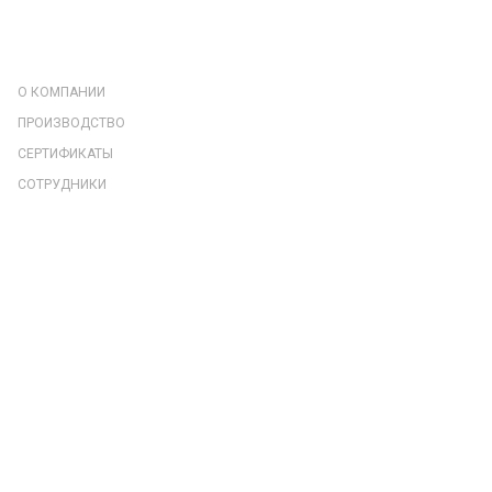
КОМПАНИЯ
О КОМПАНИИ
ПРОИЗВОДСТВО
СЕРТИФИКАТЫ
СОТРУДНИКИ
РЕКВИЗИТЫ
ОТЗЫВЫ
КАТАЛОГ
НАГРЕВАТЕЛЬНЫЕ УСТАНОВКИ ДЛЯ ТЕРМООБРАБОТКИ
ПОДКЛЮЧЕНИЕ НАГРЕВАТЕЛЕЙ
НАГРЕВАТЕЛИ ДЛЯ ТЕРМООБРАБОТКИ
КРЕПЛЕНИЕ НАГРЕВАТЕЛЕЙ
ИЗМЕРЕНИЕ ТЕМПЕРАТУРЫ ТЕРМООБРАБАТЫВАЕМОЙ ПОВЕРХНОСТИ
ВЫСОКОТЕМПЕРАТУРНАЯ ТЕПЛОИЗОЛЯЦИЯ