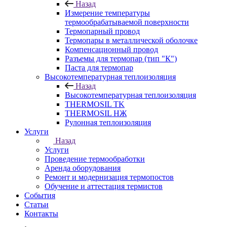
Назад
Измерение температуры
термообрабатываемой поверхности
Термопарный провод
Термопары в металлической оболочке
Компенсационный провод
Разъемы для термопар (тип "К")
Паста для термопар
Высокотемпературная теплоизоляция
Назад
Высокотемпературная теплоизоляция
THERMOSIL TK
THERMOSIL НЖ
Рулонная теплоизоляция
Услуги
Назад
Услуги
Проведение термообработки
Аренда оборудования
Ремонт и модернизация термопостов
Обучение и аттестация термистов
События
Статьи
Контакты