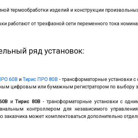
мной термообработки изделий и конструкции произвольны
вки работают от трехфазной сети переменного тока номина
льный ряд установок:
ПРО 60В
и
Тирис ПРО 80В
- трансформаторные установки с
ным цифровым или бумажным регистратором по выбору з
60В
и
Тирис 80В
- трансформаторные установки с одн
анальным контроллером для независимого управлени
ю заказчика может комплектоваться дополнительно отде