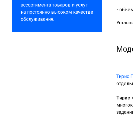
ассортимента товаров и услуг
- объе
на постоянно высоком качестве
обслуживания.
Устано
Моде
Тирис 
отдель
Тирис 
многок
задани