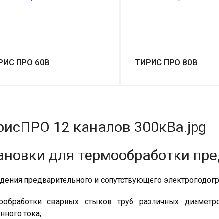
РИС ПРО 60В
ТИРИС ПРО 80В
ановки для термообработки пр
едения предварительного и сопутствующего электроподогр
ообработки сварных стыков труб различных диаметро
нного тока;