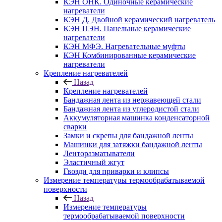
КЭН ОНК. Одиночные керамические
нагреватели
КЭН Д. Двойной керамический нагреватель
КЭН ПЭН. Панельные керамические
нагреватели
КЭН МФЭ. Нагревательные муфты
КЭН Комбинированные керамические
нагреватели
Крепление нагревателей
Назад
Крепление нагревателей
Бандажная лента из нержавеющей стали
Бандажная лента из углеродистой стали
Аккумуляторная машинка конденсаторной
сварки
Замки и скрепы для бандажной ленты
Машинки для затяжки бандажной ленты
Ленторазматыватели
Эластичный жгут
Гвозди для приварки и клипсы
Измерение температуры термообрабатываемой
поверхности
Назад
Измерение температуры
термообрабатываемой поверхности