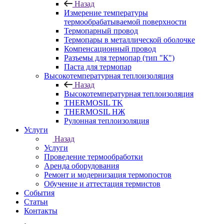
Назад
Измерение температуры
термообрабатываемой поверхности
Термопарный провод
Термопары в металлической оболочке
Компенсационный провод
Разъемы для термопар (тип "К")
Паста для термопар
Высокотемпературная теплоизоляция
Назад
Высокотемпературная теплоизоляция
THERMOSIL TK
THERMOSIL НЖ
Рулонная теплоизоляция
Услуги
Назад
Услуги
Проведение термообработки
Аренда оборудования
Ремонт и модернизация термопостов
Обучение и аттестация термистов
События
Статьи
Контакты