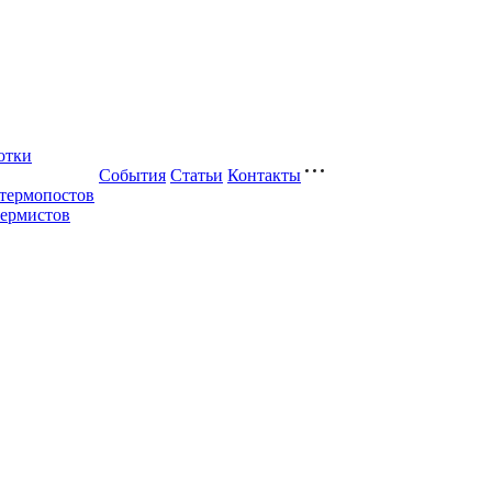
отки
События
Статьи
Контакты
 термопостов
термистов