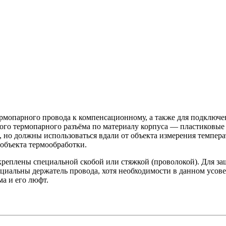
рмопарного провода к компенсационному, а также для подключ
ного термопарного разъёма по материалу корпуса — пластиковы
 но должны использоваться вдали от объекта измерения темпер
 объекта термообработки.
креплены специальной скобой или стяжкой (проволокой). Для з
циальны держатель провода, хотя необходимости в данном усовер
а и его люфт.