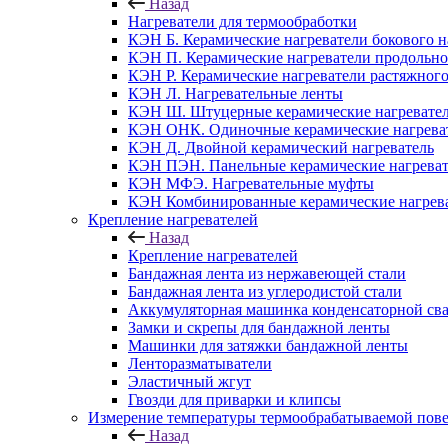
Назад
Нагреватели для термообработки
КЭН Б. Керамические нагреватели бокового н
КЭН П. Керамические нагреватели продольно
КЭН Р. Керамические нагреватели растяжног
КЭН Л. Нагревательные ленты
КЭН Ш. Штуцерные керамические нагревате
КЭН ОНК. Одиночные керамические нагрева
КЭН Д. Двойной керамический нагреватель
КЭН ПЭН. Панельные керамические нагрева
КЭН МФЭ. Нагревательные муфты
КЭН Комбинированные керамические нагрев
Крепление нагревателей
Назад
Крепление нагревателей
Бандажная лента из нержавеющей стали
Бандажная лента из углеродистой стали
Аккумуляторная машинка конденсаторной св
Замки и скрепы для бандажной ленты
Машинки для затяжки бандажной ленты
Ленторазматыватели
Эластичный жгут
Гвозди для приварки и клипсы
Измерение температуры термообрабатываемой пов
Назад