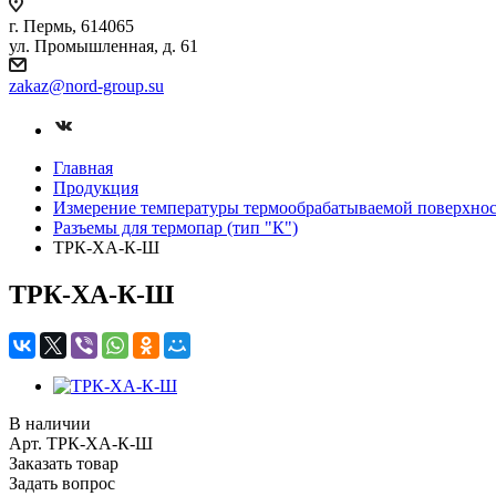
г. Пермь, 614065
ул. Промышленная, д. 61
zakaz
@nord-group.su
Главная
Продукция
Измерение температуры термообрабатываемой поверхно
Разъемы для термопар (тип "К")
ТРК-ХА-К-Ш
ТРК-ХА-К-Ш
В наличии
Арт.
ТРК-ХА-К-Ш
Заказать товар
Задать вопрос