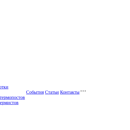
отки
События
Статьи
Контакты
 термопостов
термистов