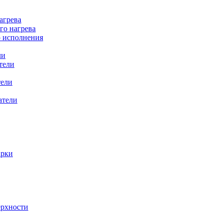
агрева
го нагрева
о исполнения
ли
тели
тели
атели
арки
ерхности