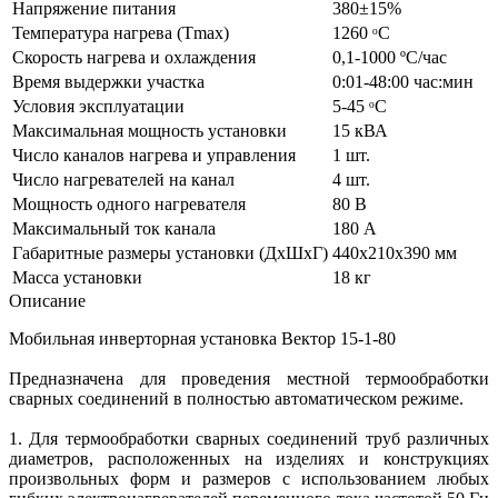
Напряжение питания
380±15%
Температура нагрева (Tmax)
1260 ᵒС
Скорость нагрева и охлаждения
0,1-1000 ºС/час
Время выдержки участка
0:01-48:00 час:мин
Условия эксплуатации
5-45 ᵒС
Максимальная мощность установки
15 кВА
Число каналов нагрева и управления
1 шт.
Число нагревателей на канал
4 шт.
Мощность одного нагревателя
80 В
Максимальный ток канала
180 А
Габаритные размеры установки (ДхШхГ)
440х210х390 мм
Масса установки
18 кг
Описание
Мобильная инверторная установка Вектор 15-1-80
Предназначена для проведения местной термообработки
сварных соединений в полностью автоматическом режиме.
1. Для термообработки сварных соединений труб различных
диаметров, расположенных на изделиях и конструкциях
произвольных форм и размеров с использованием любых