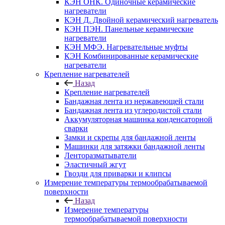
КЭН ОНК. Одиночные керамические
нагреватели
КЭН Д. Двойной керамический нагреватель
КЭН ПЭН. Панельные керамические
нагреватели
КЭН МФЭ. Нагревательные муфты
КЭН Комбинированные керамические
нагреватели
Крепление нагревателей
Назад
Крепление нагревателей
Бандажная лента из нержавеющей стали
Бандажная лента из углеродистой стали
Аккумуляторная машинка конденсаторной
сварки
Замки и скрепы для бандажной ленты
Машинки для затяжки бандажной ленты
Ленторазматыватели
Эластичный жгут
Гвозди для приварки и клипсы
Измерение температуры термообрабатываемой
поверхности
Назад
Измерение температуры
термообрабатываемой поверхности