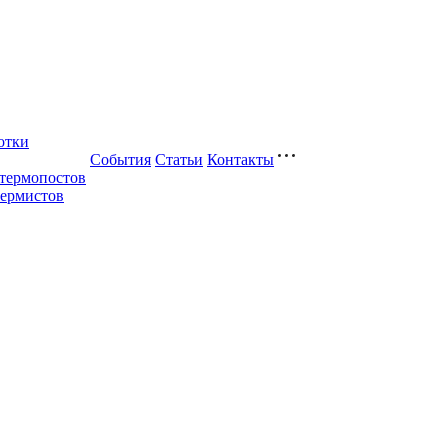
отки
События
Статьи
Контакты
 термопостов
термистов