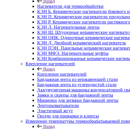
Назад
Нагреватели для термообработки
КЭН Б. Керамические нагреватели бокового н
КЭН П. Керамические нагреватели продольно
КЭН Р. Керамические нагреватели растяжног
КЭН Л. Нагревательные ленты
КЭН Ш. Штуцерные керамические нагревате
КЭН ОНК. Одиночные керамические нагрева
КЭН Д. Двойной керамический нагреватель
КЭН ПЭН. Панельные керамические нагрева
КЭН МФЭ. Нагревательные муфты
КЭН Комбинированные керамические нагрев
Крепление нагревателей
Назад
Крепление нагревателей
Бандажная лента из нержавеющей стали
Бандажная лента из углеродистой стали
Аккумуляторная машинка конденсаторной св
Замки и скрепы для бандажной ленты
Машинки для затяжки бандажной ленты
Ленторазматыватели
Эластичный жгут
Гвозди для приварки и клипсы
Измерение температуры термообрабатываемой пов
Назад