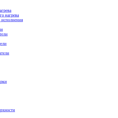
агрева
го нагрева
о исполнения
ли
тели
тели
атели
арки
ерхности