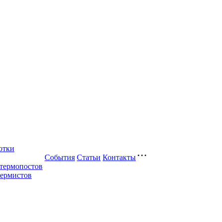
отки
События
Статьи
Контакты
 термопостов
термистов